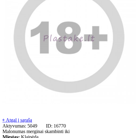
￩ Atgal į sąrašą
Aktyvumas: 5049
ID: 16770
Malonumas merginai skambinti iki
Miestas:
Klaipėda