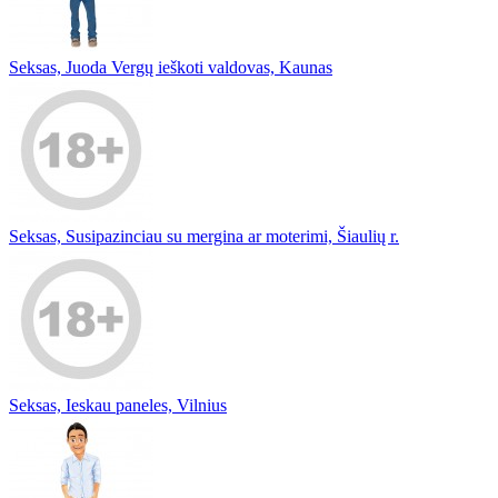
Seksas, Juoda Vergų ieškoti valdovas, Kaunas
Seksas, Susipazinciau su mergina ar moterimi, Šiaulių r.
Seksas, Ieskau paneles, Vilnius