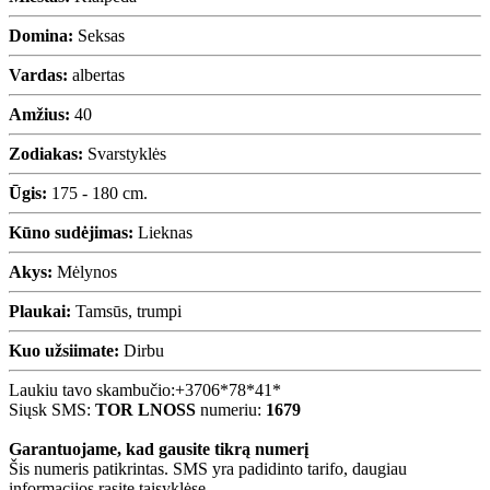
Domina:
Seksas
Vardas:
albertas
Amžius:
40
Zodiakas:
Svarstyklės
Ūgis:
175 - 180 cm.
Kūno sudėjimas:
Lieknas
Akys:
Mėlynos
Plaukai:
Tamsūs, trumpi
Kuo užsiimate:
Dirbu
Laukiu tavo skambučio:
+3706*78*41*
Siųsk SMS:
TOR LNOSS
numeriu:
1679
Garantuojame, kad gausite tikrą numerį
Šis numeris patikrintas. SMS yra padidinto tarifo, daugiau
informacijos rasite taisyklėse.