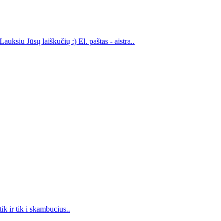
auksiu Jūsų laiškučių :) El. paštas - aistra..
ik ir tik i skambucius..