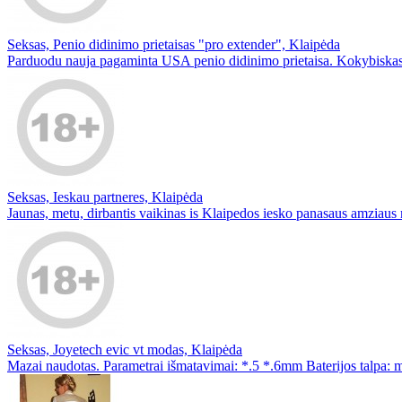
Seksas, Penio didinimo prietaisas "pro extender", Klaipėda
Parduodu nauja pagaminta USA penio didinimo prietaisa. Kokybiskas, p
Seksas, Ieskau partneres, Klaipėda
Jaunas, metu, dirbantis vaikinas is Klaipedos iesko panasaus amziaus
Seksas, Joyetech evic vt modas, Klaipėda
Mazai naudotas. Parametrai išmatavimai: *.5 *.6mm Baterijos talpa