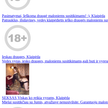
Pasimatymai, Ieškoma draugė maloniems susitikimams! :), Klaipėda
Patrauklus, išsilavinęs, vedęs klaipėdietis ieško draugės maloniems susi
Ieskau drauges, Klaipėda
Vedes vyras, iesko drauges, maloniems susitikimams,gali buti ir vyresn
SEKSAS Viskas ko reikia vyrams, Klaipėda
Mielai susitikčiau su Jumis, atvažiave nenusivilsite. Garantuoju malonu 