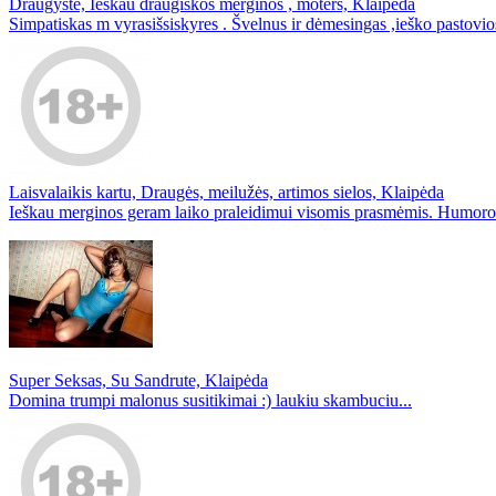
Draugystė, Ieškau draugiškos merginos , moters, Klaipėda
Simpatiskas m vyrasišsiskyres . Švelnus ir dėmesingas ,ieško pastovios
Laisvalaikis kartu, Draugės, meilužės, artimos sielos, Klaipėda
Ieškau merginos geram laiko praleidimui visomis prasmėmis. Humoro ja
Super Seksas, Su Sandrute, Klaipėda
Domina trumpi malonus susitikimai :) laukiu skambuciu...