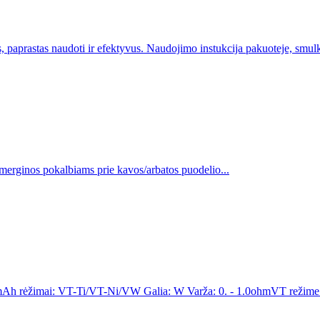
aprastas naudoti ir efektyvus. Naudojimo instukcija pakuoteje, smulkes
 merginos pokalbiams prie kavos/arbatos puodelio...
: mAh rėžimai: VT-Ti/VT-Ni/VW Galia: W Varža: 0. - 1.0ohmVT režime