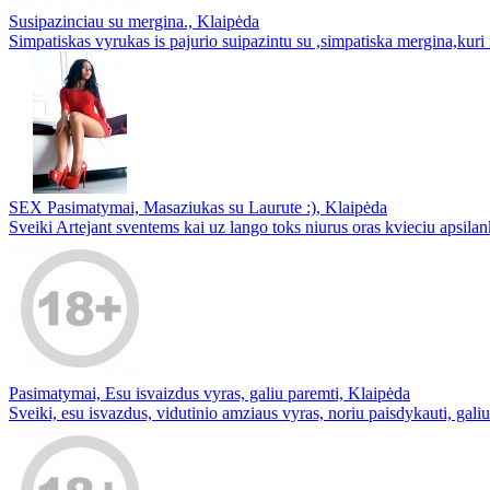
Susipazinciau su mergina., Klaipėda
Simpatiskas vyrukas is pajurio suipazintu su ,simpatiska mergina,kuri 
SEX Pasimatymai, Masaziukas su Laurute :), Klaipėda
Sveiki Artejant sventems kai uz lango toks niurus oras kvieciu apsila
Pasimatymai, Esu isvaizdus vyras, galiu paremti, Klaipėda
Sveiki, esu isvazdus, vidutinio amziaus vyras, noriu paisdykauti, galiu