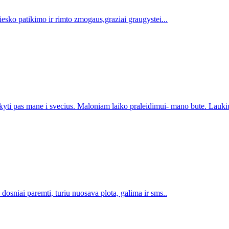
iesko patikimo ir rimto zmogaus,graziai graugystei...
nkyti pas mane i svecius. Maloniam laiko praleidimui- mano bute. Lauki
 dosniai paremti, turiu nuosava plota, galima ir sms..