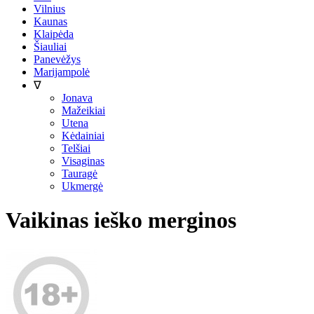
Vilnius
Kaunas
Klaipėda
Šiauliai
Panevėžys
Marijampolė
∇
Jonava
Mažeikiai
Utena
Kėdainiai
Telšiai
Visaginas
Tauragė
Ukmergė
Vaikinas ieško merginos