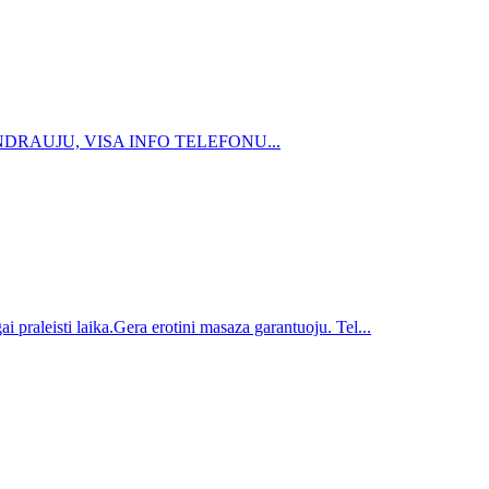
ENDRAUJU, VISA INFO TELEFONU...
i praleisti laika.Gera erotini masaza garantuoju. Tel...