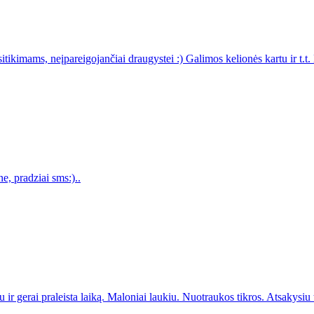
tikimams, neįpareigojančiai draugystei :) Galimos kelionės kartu ir t.t. L
e, pradziai sms:)..
ir gerai praleista laiką. Maloniai laukiu. Nuotraukos tikros. Atsakysiu t