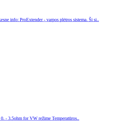
ne info: ProExtender - varpos plėtros sistema. Ši si..
 0. - 3.5ohm for VW režime Temperatūros..