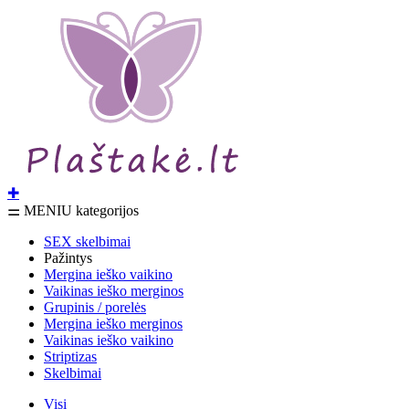
✚
⚌ MENIU kategorijos
SEX skelbimai
Pažintys
Mergina ieško vaikino
Vaikinas ieško merginos
Grupinis / porelės
Mergina ieško merginos
Vaikinas ieško vaikino
Striptizas
Skelbimai
Visi