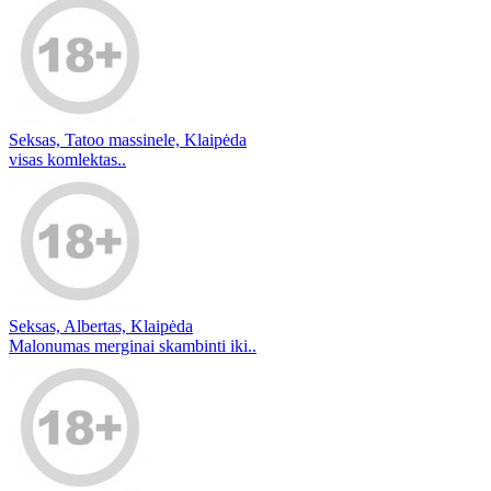
Seksas, Tatoo massinele, Klaipėda
visas komlektas..
Seksas, Albertas, Klaipėda
Malonumas merginai skambinti iki..