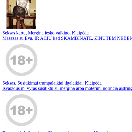
Seksas kartu, Mergina iesko vaikino, Klaipėda
Masazas su Eva, IR ACIU kad SKAMBINATE. ZINUTEM NEB
Seksas, Susitikimai trumpalaikiai,ilgalaikiai, Klaipėda
Isvaizdus m. vyras susitiktu su mergina arba moterimi norincia aistringa