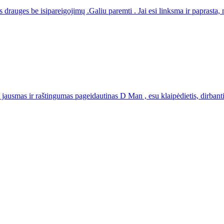
 drauges be isipareigojimų .Galiu paremti . Jai esi linksma ir paprasta,
usmas ir raštingumas pageidautinas D Man , esu klaipėdietis, dirbantis