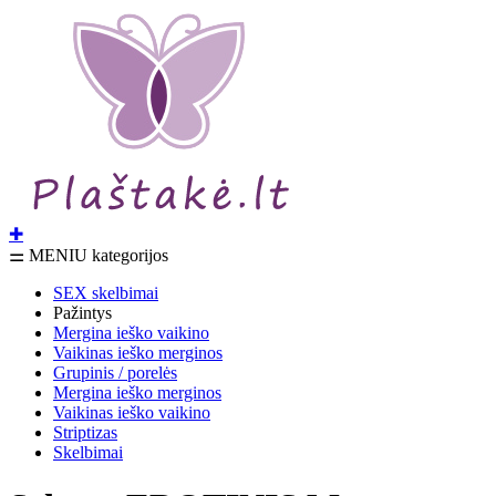
✚
⚌ MENIU kategorijos
SEX skelbimai
Pažintys
Mergina ieško vaikino
Vaikinas ieško merginos
Grupinis / porelės
Mergina ieško merginos
Vaikinas ieško vaikino
Striptizas
Skelbimai