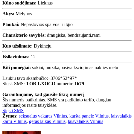
Kūno sudėjimas:
Lieknas
Akys:
Mėlynos
Plaukai:
Nepastovios spalvos ir ilgio
Charakterio savybės:
draugiska, bendraujanti,rami
Kuo užsiimate:
Dykinėju
Išsilavinimas:
12
Kiti pomėgiai:
sokiai, muzika,pasivaiksciojimas nakties metu
Laukiu tavo skambučio:
+3706*52*97*
Siųsk SMS:
TOR LXOCO
numeriu:
1679
Garantuojame, kad gausite tikrą numerį
Šis numeris patikrintas. SMS yra padidinto tarifo, daugiau
informacijos rasite taisyklėse.
Siųsti SMS
Žymos:
seksualus vakaras Vilnius
,
karšta panelė Vilnius
,
laisvalaikis
kartu Vilnius
,
geras laikas Vilnius
,
laisvalaikis Vilnius