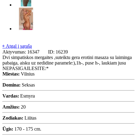
￩ Atgal į sąrašą
Aktyvumas: 16347
ID: 16239
Dvi simpatiskos mergaites ,suteiktu gera erotini masaza su laiminga
pabaiga, aisku uz nedidine paramele:),1h-, puse h-, laukiam jusu
NEPASIGAILESITE:*
Miestas:
Vilnius
Domina:
Seksas
Vardas:
Esmyra
Amžius:
20
Zodiakas:
Liūtas
Ūgis:
170 - 175 cm.