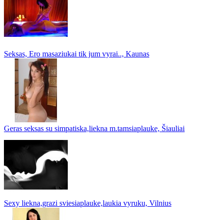
Seksas, Ero masaziukai tik jum vyrai.., Kaunas
Geras seksas su simpatiska,liekna m.tamsiaplauke, Šiauliai
Sexy liekna,grazi sviesiaplauke,laukia vyruku, Vilnius