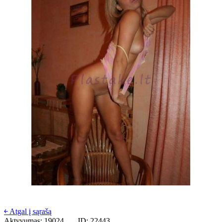
￩ Atgal į sąrašą
Aktyvumas: 19024
ID: 22443