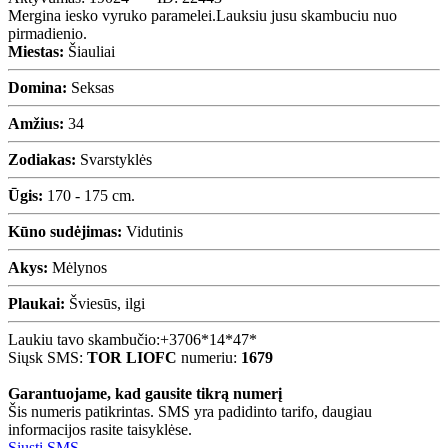
Mergina iesko vyruko paramelei.Lauksiu jusu skambuciu nuo
pirmadienio.
Miestas:
Šiauliai
Domina:
Seksas
Amžius:
34
Zodiakas:
Svarstyklės
Ūgis:
170 - 175 cm.
Kūno sudėjimas:
Vidutinis
Akys:
Mėlynos
Plaukai:
Šviesūs, ilgi
Laukiu tavo skambučio:
+3706*14*47*
Siųsk SMS:
TOR LIOFC
numeriu:
1679
Garantuojame, kad gausite tikrą numerį
Šis numeris patikrintas. SMS yra padidinto tarifo, daugiau
informacijos rasite taisyklėse.
Siųsti SMS