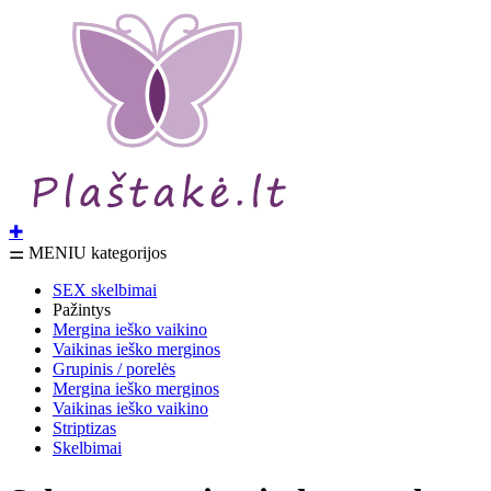
✚
⚌ MENIU kategorijos
SEX skelbimai
Pažintys
Mergina ieško vaikino
Vaikinas ieško merginos
Grupinis / porelės
Mergina ieško merginos
Vaikinas ieško vaikino
Striptizas
Skelbimai