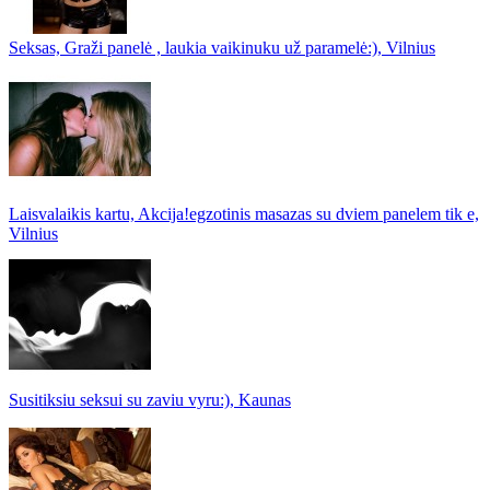
Seksas, Graži panelė , laukia vaikinuku už paramelė:), Vilnius
Laisvalaikis kartu, Akcija!egzotinis masazas su dviem panelem tik e,
Vilnius
Susitiksiu seksui su zaviu vyru:), Kaunas