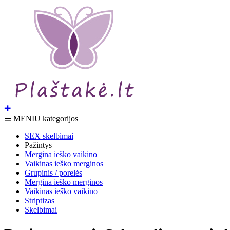
✚
⚌ MENIU kategorijos
SEX skelbimai
Pažintys
Mergina ieško vaikino
Vaikinas ieško merginos
Grupinis / porelės
Mergina ieško merginos
Vaikinas ieško vaikino
Striptizas
Skelbimai