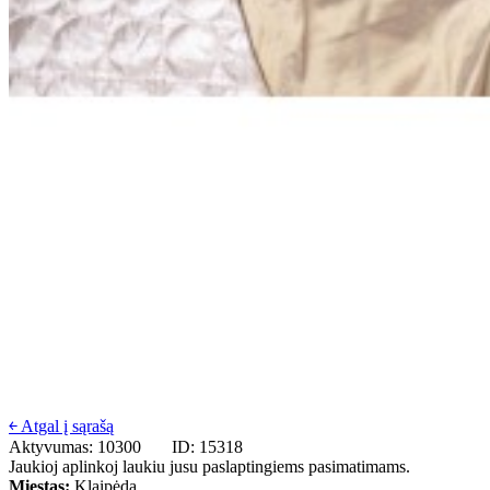
￩ Atgal į sąrašą
Aktyvumas: 10300
ID: 15318
Jaukioj aplinkoj laukiu jusu paslaptingiems pasimatimams.
Miestas:
Klaipėda