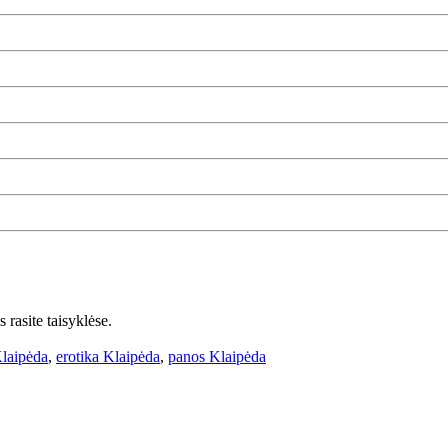
 rasite taisyklėse.
Klaipėda
,
erotika Klaipėda
,
panos Klaipėda