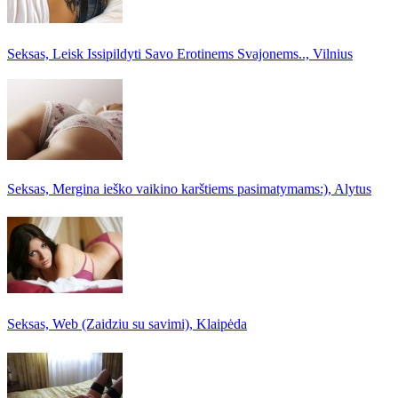
Seksas, Leisk Issipildyti Savo Erotinems Svajonems.., Vilnius
Seksas, Mergina ieško vaikino karštiems pasimatymams:), Alytus
Seksas, Web (Zaidziu su savimi), Klaipėda