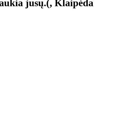
aukia jusų.(, Klaipėda