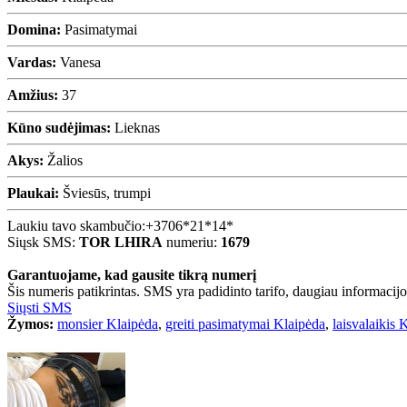
Domina:
Pasimatymai
Vardas:
Vanesa
Amžius:
37
Kūno sudėjimas:
Lieknas
Akys:
Žalios
Plaukai:
Šviesūs, trumpi
Laukiu tavo skambučio:
+3706*21*14*
Siųsk SMS:
TOR LHIRA
numeriu:
1679
Garantuojame, kad gausite tikrą numerį
Šis numeris patikrintas. SMS yra padidinto tarifo, daugiau informacijos
Siųsti SMS
Žymos:
monsier Klaipėda
,
greiti pasimatymai Klaipėda
,
laisvalaikis 