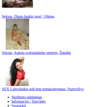
Seksas, Diana laukiu jusu!, Vilnius
Seksas, Auksta sviesiaplauke moteris, Šiauliai
SEX Laisvalaikis gali buti nepakartojamas, Panevėžys
Skelbimo talpinimas
Informacija / Taisyklės
Susisiekti