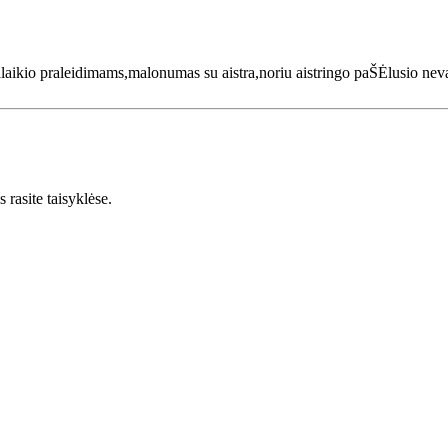
laikio praleidimams,malonumas su aistra,noriu aistringo paŠĖlusio ne
 rasite taisyklėse.