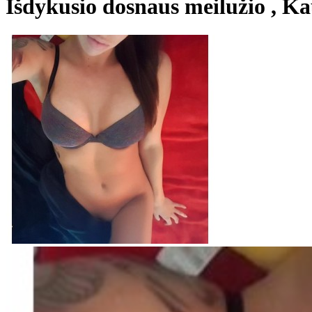
Išdykusio dosnaus meilužio , K