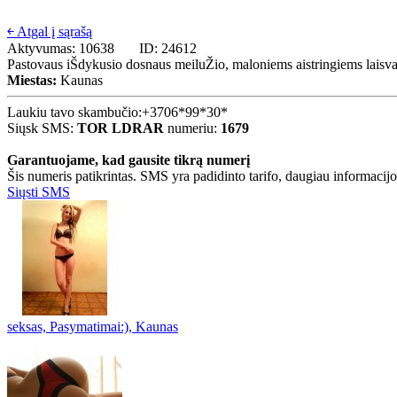
￩ Atgal į sąrašą
Aktyvumas: 10638
ID: 24612
Pastovaus iŠdykusio dosnaus meiluŽio, maloniems aistringiems laisva
Miestas:
Kaunas
Laukiu tavo skambučio:
+3706*99*30*
Siųsk SMS:
TOR LDRAR
numeriu:
1679
Garantuojame, kad gausite tikrą numerį
Šis numeris patikrintas. SMS yra padidinto tarifo, daugiau informacijos
Siųsti SMS
seksas, Pasymatimai:), Kaunas