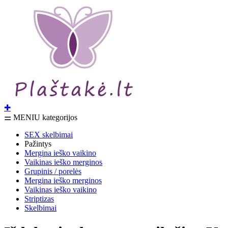
✚
⚌ MENIU kategorijos
SEX skelbimai
Pažintys
Mergina ieško vaikino
Vaikinas ieško merginos
Grupinis / porelės
Mergina ieško merginos
Vaikinas ieško vaikino
Striptizas
Skelbimai