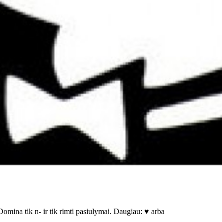
omina tik n- ir tik rimti pasiulymai. Daugiau: ♥ arba