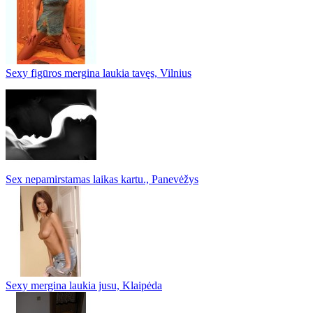
Sexy figūros mergina laukia tavęs, Vilnius
Sex nepamirstamas laikas kartu., Panevėžys
Sexy mergina laukia jusu, Klaipėda