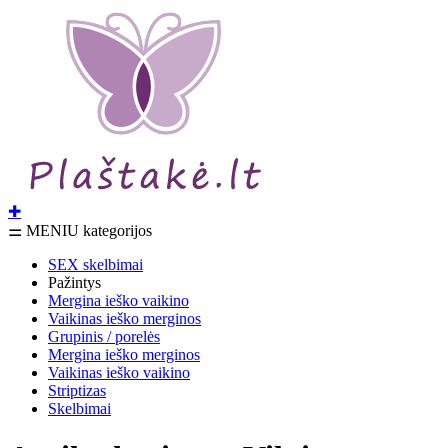
✚
⚌ MENIU kategorijos
SEX skelbimai
Pažintys
Mergina ieško vaikino
Vaikinas ieško merginos
Grupinis / porelės
Mergina ieško merginos
Vaikinas ieško vaikino
Striptizas
Skelbimai