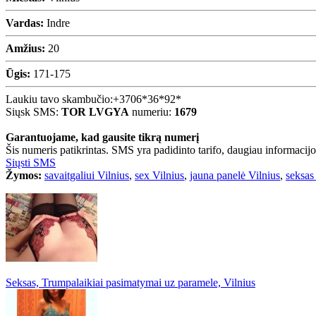
Vardas:
Indre
Amžius:
20
Ūgis:
171-175
Laukiu tavo skambučio:
+3706*36*92*
Siųsk SMS:
TOR LVGYA
numeriu:
1679
Garantuojame, kad gausite tikrą numerį
Šis numeris patikrintas. SMS yra padidinto tarifo, daugiau informacijos
Siųsti SMS
Žymos:
savaitgaliui Vilnius
,
sex Vilnius
,
jauna panelė Vilnius
,
seksas
Seksas, Trumpalaikiai pasimatymai uz paramele, Vilnius