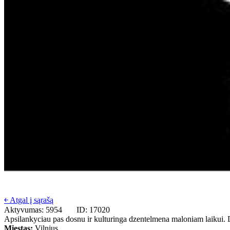
￩ Atgal į sąrašą
Aktyvumas: 5954
ID: 17020
Apsilankyciau pas dosnu ir kulturinga dzentelmena maloniam laikui. D
Miestas:
Vilnius