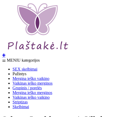
✚
⚌ MENIU kategorijos
SEX skelbimai
Pažintys
Mergina ieško vaikino
Vaikinas ieško merginos
Grupinis / porelės
Mergina ieško merginos
Vaikinas ieško vaikino
Striptizas
Skelbimai