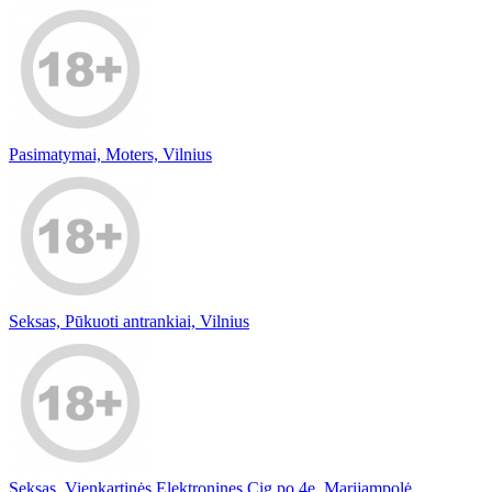
Pasimatymai, Moters, Vilnius
Seksas, Pūkuoti antrankiai, Vilnius
Seksas, Vienkartinės Elektronines Cig po 4e, Marijampolė