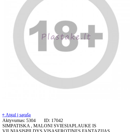
￩ Atgal į sąrašą
Aktyvumas: 5304
ID: 17042
SIMPATISKA , MALONI SVIESIAPLAUKE IS
VILNIASISPILDYS VISASEROTINES FANTAZIJAS