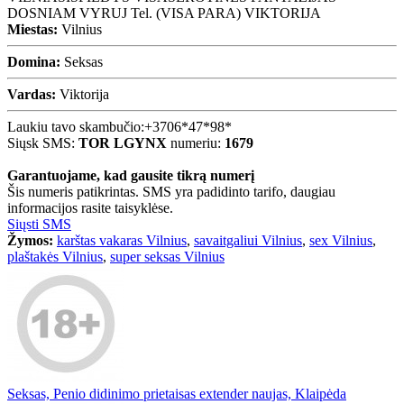
DOSNIAM VYRUJ Tel. (VISA PARA) VIKTORIJA
Miestas:
Vilnius
Domina:
Seksas
Vardas:
Viktorija
Laukiu tavo skambučio:
+3706*47*98*
Siųsk SMS:
TOR LGYNX
numeriu:
1679
Garantuojame, kad gausite tikrą numerį
Šis numeris patikrintas. SMS yra padidinto tarifo, daugiau
informacijos rasite taisyklėse.
Siųsti SMS
Žymos:
karštas vakaras Vilnius
,
savaitgaliui Vilnius
,
sex Vilnius
,
plaštakės Vilnius
,
super seksas Vilnius
Seksas, Penio didinimo prietaisas extender naujas, Klaipėda