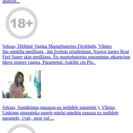
atiduoti...
Seksas, Dirbtinė Vagina Masturbatorius Fleshlight, Vilnius
Itin minkšta medžiaga , itin švelnūs prisilietimai. Naujos kartos Real
Feel Super skin medžiaga. Šis masturbatorius pagamintas atkartojant
tikros moters vaginą. Parametrai: Aukštis cm Plo..
Seksas, Susitikimas,masazas-uz nedidele paramele ), Vilnius
Linksma,simpatiska panele,mielai suteiktu masaza uz nedidele
paramele, 1val-, puse val-...