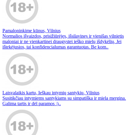
Pamaloninkime kūnus, Vilnius
Normalios išvaizdos, prisižiūrėjęs, išsilavinęs ir vienišas vilnietis
maloniai ir ne vienkartinei draugystei ieško mielų išdykėlių. Jei
ištekėjusios, tai konfidencialumas garantuotas. Be kom..
Laisvalaikis kartu, Ieškau intymių santykių, Vilnius
Susitikčiau intymiems santykiams su simpatiška ir miela mergina.
Galima tartis ir dėl paramos :)..