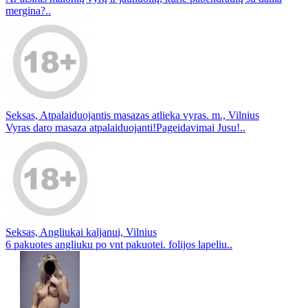
mergina?..
Seksas, Atpalaiduojantis masazas atlieka vyras. m., Vilnius
Vyras daro masaza atpalaiduojanti!Pageidavimai Jusu!..
Seksas, Angliukai kaljanui, Vilnius
6 pakuotes angliuku po vnt pakuotei. folijos lapeliu..