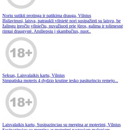
Noriu sutikti protinga ir patikima draugą, Vilnius
Išsilavinusi, laisva, patraukli vilnietė nori susipažinti su laisvu, be
žalingu įpročių vilniečiu, nuvažiuoti prie jūros, galima ir tolimesnė
rimtai draugystė. Atsiliepsiu į skambučius, nuot..
Seksas, Laisvalaikis kartu, Vilnius
Simpatiska moteris 4 dydzio krutine iesko pasiturincio remejo...
Laisvalaikis kartu, Susipazinciau su mergina ar moterimi, Vilnius
Susipazinciau su mergina ar moterimi pastoviam maloniam