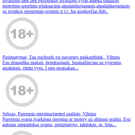
Išvaizdus,šiek tiek egzotiškos išvaizdos vyras,atlieka masažus
moterims-sportinis,relaksacinis,atpalaiduojamasis,atpalaiduojamasis
su erotikos elementais,erotinis ir t.t. Jus konkrečiai išdė..
Pasimatymai, Tau nuobodu esi pavargęs paskambink., Vilnius
Esu draugiška maloni ,bendraujanti. Susipažinciau su vyresniu,
atsakingu, rimtu vyru. I sms neatsakau...
Seksas, Paremsiu mergina/moteri oralinis, Vilnius
Paremsiu svaria,tvarkinga mergina ar motery uz abipusi oralini. Esu
aukstas simpatiskas svarus, prisiziurejes, taktiskas. m. Sms...