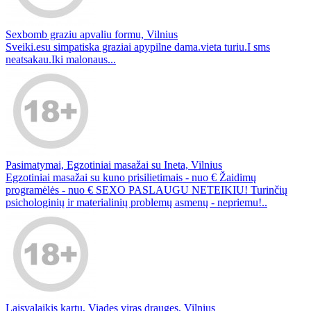
Sexbomb graziu apvaliu formu, Vilnius
Sveiki.esu simpatiska graziai apypilne dama.vieta turiu.I sms
neatsakau.Iki malonaus...
Pasimatymai, Egzotiniai masažai su Ineta, Vilnius
Egzotiniai masažai su kuno prisilietimais - nuo € Žaidimų
programėlės - nuo € SEXO PASLAUGU NETEIKIU! Turinčių
psichologinių ir materialinių problemų asmenų - nepriemu!..
Laisvalaikis kartu, Viades viras drauges, Vilnius