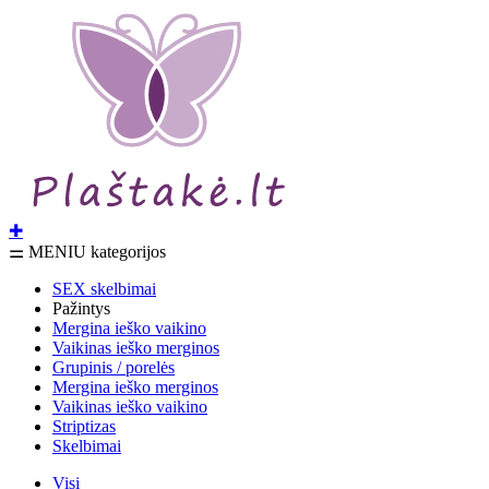
✚
⚌ MENIU kategorijos
SEX skelbimai
Pažintys
Mergina ieško vaikino
Vaikinas ieško merginos
Grupinis / porelės
Mergina ieško merginos
Vaikinas ieško vaikino
Striptizas
Skelbimai
Visi