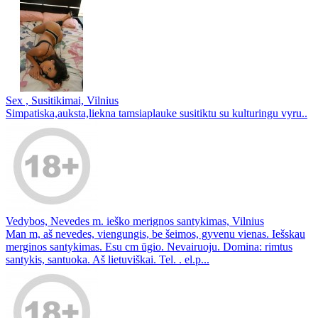
Sex , Susitikimai, Vilnius
Simpatiska,auksta,liekna tamsiaplauke susitiktu su kulturingu vyru..
Vedybos, Nevedes m. ieško merignos santykimas, Vilnius
Man m, aš nevedes, viengungis, be šeimos, gyvenu vienas. Iešskau
merginos santykimas. Esu cm ūgio. Nevairuoju. Domina: rimtus
santykis, santuoka. Aš lietuviškai. Tel. . el.p...