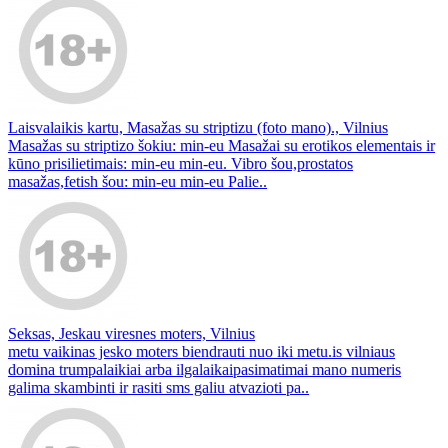
Laisvalaikis kartu, Masažas su striptizu (foto mano)., Vilnius
Masažas su striptizo šokiu: min-eu Masažai su erotikos elementais ir
kūno prisilietimais: min-eu min-eu. Vibro šou,prostatos
masažas,fetish šou: min-eu min-eu Palie..
Seksas, Jeskau viresnes moters, Vilnius
metu vaikinas jesko moters biendrauti nuo iki metu.is vilniaus
domina trumpalaikiai arba ilgalaikaipasimatimai mano numeris
galima skambinti ir rasiti sms galiu atvazioti pa..