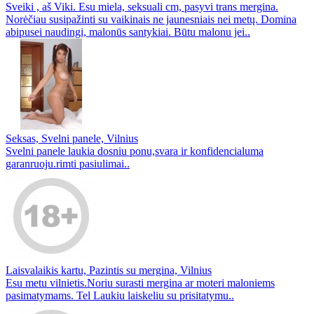
Sveiki , aš Viki. Esu miela, seksuali cm, pasyvi trans mergina.
Norėčiau susipažinti su vaikinais ne jaunesniais nei metų. Domina
abipusei naudingi, malonūs santykiai. Būtu malonu jei..
Seksas, Svelni panele, Vilnius
Svelni panele laukia dosniu ponu,svara ir konfidencialuma
garanruoju.rimti pasiulimai..
Laisvalaikis kartu, Pazintis su mergina, Vilnius
Esu metu vilnietis.Noriu surasti mergina ar moteri maloniems
pasimatymams. Tel Laukiu laiskeliu su prisitatymu..