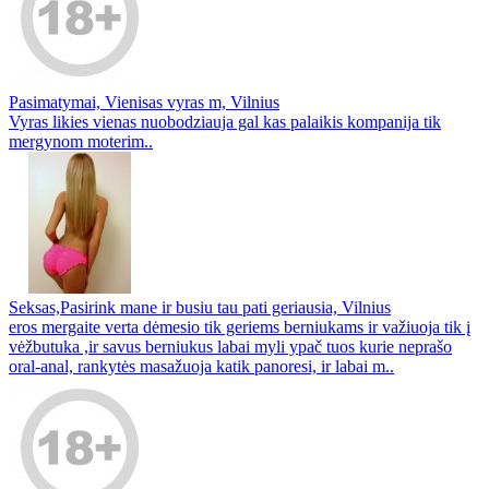
Pasimatymai, Vienisas vyras m, Vilnius
Vyras likies vienas nuobodziauja gal kas palaikis kompanija tik
mergynom moterim..
Seksas,Pasirink mane ir busiu tau pati geriausia, Vilnius
eros mergaite verta dėmesio tik geriems berniukams ir važiuoja tik į
vėžbutuka ,ir savus berniukus labai myli ypač tuos kurie neprašo
oral-anal, rankytės masažuoja katik panoresi, ir labai m..