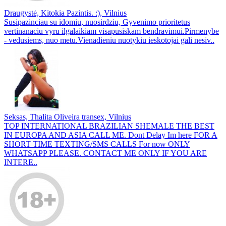
Draugystė, Kitokia Pazintis. :), Vilnius
Susipazinciau su idomiu, nuosirdziu, Gyvenimo prioritetus
vertinanaciu vyru ilgalaikiam visapusiskam bendravimui.Pirmenybe
- vedusiems, nuo metu.Vienadieniu nuotykiu ieskotojai gali nesiv..
Seksas, Thalita Oliveira transex, Vilnius
TOP INTERNATIONAL BRAZILIAN SHEMALE THE BEST
IN EUROPA AND ASIA CALL ME. Dont Delay Im here FOR A
SHORT TIME TEXTING/SMS CALLS For now ONLY
WHATSAPP PLEASE. CONTACT ME ONLY IF YOU ARE
INTERE..