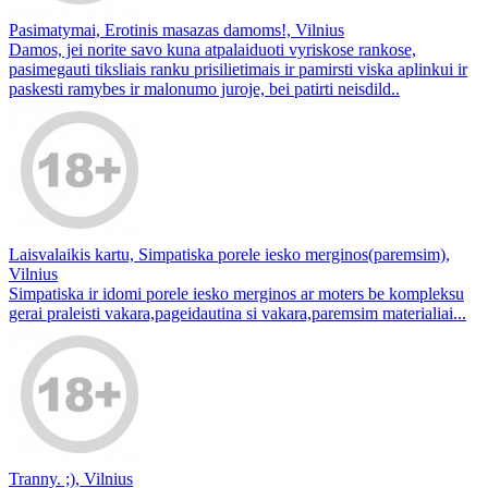
Pasimatymai, Erotinis masazas damoms!, Vilnius
Damos, jei norite savo kuna atpalaiduoti vyriskose rankose,
pasimegauti tiksliais ranku prisilietimais ir pamirsti viska aplinkui ir
paskesti ramybes ir malonumo juroje, bei patirti neisdild..
Laisvalaikis kartu, Simpatiska porele iesko merginos(paremsim),
Vilnius
Simpatiska ir idomi porele iesko merginos ar moters be kompleksu
gerai praleisti vakara,pageidautina si vakara,paremsim materialiai...
Tranny. ;), Vilnius