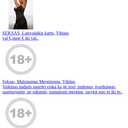
SEKSAS, Laisvalaikis kartu, Vilnius
val €,puse € iki val..
Seksas, Malonumas Merginoma, Vilnius
Vaikinas padaris panelei viska ka jie nori, malonus, tvarikingas,
spartuojantis, ne rukantis, pamalonis mergina, rasykit nuo m iki m..