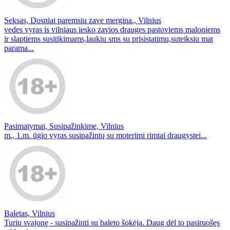
Seksas, Dosniai paremsiu zave mergina., Vilnius
vedes vyras is vilniaus iesko zavios drauges pastoviems maloniems
ir slaptiems susitikimams,laukiu sms su prisistatimu,suteiksiu mat
parama...
Pasimatymai, Susipažinkime, Vilnius
m., 1.m. ūgio vyras susipažintų su moterimi rimtai draugystei...
Baletas, Vilnius
Turiu svajonę - susipažinti su baleto šokėja. Daug dėl to pasiruošęs