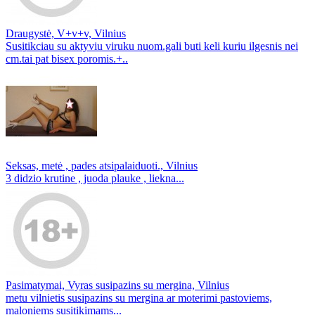
Draugystė, V+v+v, Vilnius
Susitikciau su aktyviu viruku nuom.gali buti keli kuriu ilgesnis nei
cm.tai pat bisex poromis.+..
Seksas, metė , pades atsipalaiduoti., Vilnius
3 didzio krutine , juoda plauke , liekna...
Pasimatymai, Vyras susipazins su mergina, Vilnius
metu vilnietis susipazins su mergina ar moterimi pastoviems,
maloniems susitikimams...