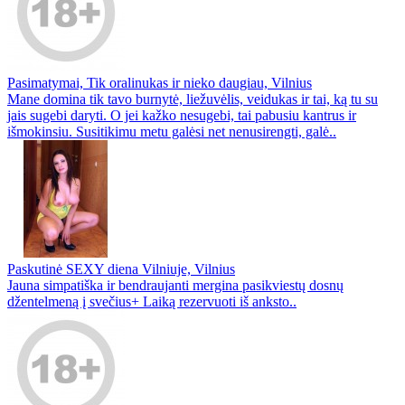
Pasimatymai, Tik oralinukas ir nieko daugiau, Vilnius
Mane domina tik tavo burnytė, liežuvėlis, veidukas ir tai, ką tu su
jais sugebi daryti. O jei kažko nesugebi, tai pabusiu kantrus ir
išmokinsiu. Susitikimu metu galėsi net nenusirengti, galė..
Paskutinė SEXY diena Vilniuje, Vilnius
Jauna simpatiška ir bendraujanti mergina pasikviestų dosnų
džentelmeną į svečius+ Laiką rezervuoti iš anksto..