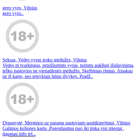
gero vyro, Vilnius
gero vyro..
Seksas, Vedęs vyras iesko meilužes, Vilnius
Vedęs m tvarkingas, prisižiurintis vyras, turintis aukštajį išsilavinimą,
ieško pastovios ne vienadienės meilužės. Skelbimas rimtas. Atsakau
ne iš karto, nes retsykiais būnu išvykęs. Pradž..
Draugystė, Merginos uz parama pastoviam susitikinejimui, Vilnius
Galimos keliones kartu .Pageidautina nuo iki tinka visi miestai ,
daugiau info tel...