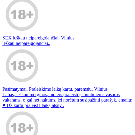
SEX ieškau neįpareigojančiai, Vilnius
ieškau neįpareigojančiai..
Pasimatymai, Praleiskime laiką kartu, paremsiu, Vilnius
Labas, ieškau merginos, moters praleisti įsimintiniems vasaros
vakarams, o gal net naktims. jei norėtum susipažinti parašyk. emailu:
♥ Už kartu praleist1 laiką atsily..