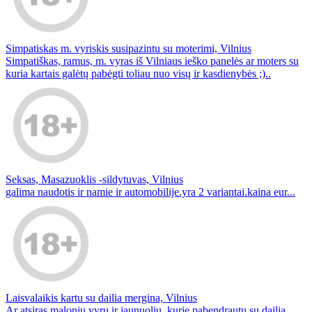
Simpatiskas m. vyriskis susipazintu su moterimi, Vilnius
Simpatiškas, ramus, m. vyras iš Vilniaus ieško panelės ar moters su
kuria kartais galėtų pabėgti toliau nuo visų ir kasdienybės ;)..
Seksas, Masazuoklis -sildytuvas, Vilnius
galima naudotis ir namie ir automobilije.yra 2 variantai.kaina eur...
Laisvalaikis kartu su dailia mergina, Vilnius
Ar atsiras malonių vyrų ir jaunuolių, kurie pabendrautų su dailia