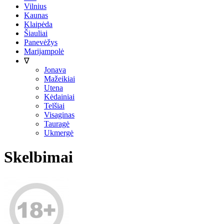
Vilnius
Kaunas
Klaipėda
Šiauliai
Panevėžys
Marijampolė
∇
Jonava
Mažeikiai
Utena
Kėdainiai
Telšiai
Visaginas
Tauragė
Ukmergė
Skelbimai