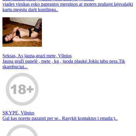
viades virukas esko paprastos merginos ar moters praliajst lajsvalajki
kartu.megstu darit kunilinga..
Seksas, As jauna,grazi mete, Vilnius
Jauna graži panelė , mete , kg , juoda plaukė.Jokiu tabu nera.Tik
skambuciai...
SKYPE, Vilnius
Gal kas noretu pazaisti per se.. Rasykit kontaktus i emaila:)..