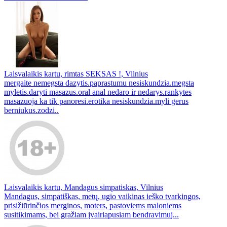
Laisvalaikis kartu, rimtas SEKSAS !, Vilnius
mergaite nemegsta dazytis.paprastumu nesiskundzia.megsta
myletis.daryti masazus.oral anal nedaro ir nedarys.rankytes
masazuoja ka tik panoresi.erotika nesiskundzia.myli gerus
berniukus.zodzi..
Laisvalaikis kartu, Mandagus simpatiskas, Vilnius
Mandagus, simpatiškas, metų, ugio vaikinas ieško tvarkingos,
prisižiūrinčios merginos, moters, pastoviems maloniems
susitikimams, bei gražiam įvairiapusiam bendravimuj...