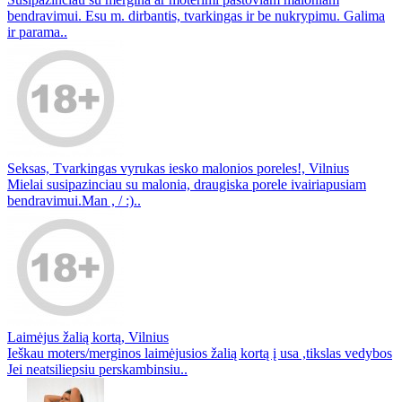
bendravimui. Esu m. dirbantis, tvarkingas ir be nukrypimu. Galima
ir parama..
Seksas, Tvarkingas vyrukas iesko malonios poreles!, Vilnius
Mielai susipazinciau su malonia, draugiska porele ivairiapusiam
bendravimui.Man , / :)..
Laimėjus žalią kortą, Vilnius
Ieškau moters/merginos laimėjusios žalią kortą į usa ,tikslas vedybos
Jei neatsiliepsiu perskambinsiu..