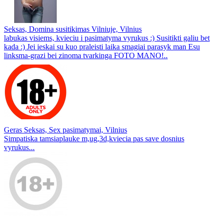
Seksas, Domina susitikimas Vilniuje, Vilnius
labukas visiems, kvieciu i pasimatyma vyrukus :) Susitikti galiu bet
kada :) Jei ieskai su kuo praleisti laika smagiai parasyk man Esu
linksma-grazi bei zinoma tvarkinga FOTO MANO!..
Geras Seksas, Sex pasimatymai, Vilnius
Simpatiska tamsiaplauke m,ug,3d,kviecia pas save dosnius
vyrukus...