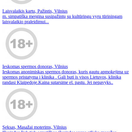
Laisvalaikis kartu, Pažintis, Vilnius
m. simpatiška mergina susipažintų su kultūringu vyru tūriningam
laisvalaikio praleidimui...
Ieskomas spermos donoras, Vilnius
Ieskomas anonimiskas spermos donoras, kuris gautu apmokejima uz
spermos pristatyma i klinika . Gali buti is visos Lietuvos, klinika
randasi Klaipedoje.Kaina sutarsime el. pastu. Jei nepavyks..
Seksas, Masažai moterims, Vilnius