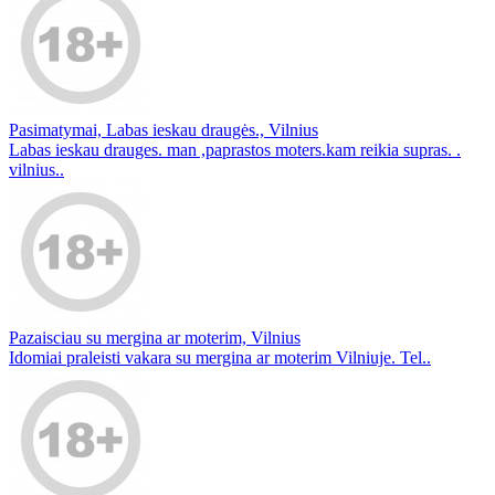
Pasimatymai, Labas ieskau draugės., Vilnius
Labas ieskau drauges. man ,paprastos moters.kam reikia supras. .
vilnius..
Pazaisciau su mergina ar moterim, Vilnius
Idomiai praleisti vakara su mergina ar moterim Vilniuje. Tel..