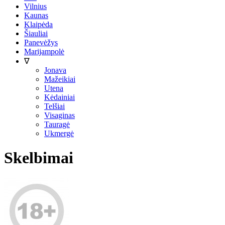
Vilnius
Kaunas
Klaipėda
Šiauliai
Panevėžys
Marijampolė
∇
Jonava
Mažeikiai
Utena
Kėdainiai
Telšiai
Visaginas
Tauragė
Ukmergė
Skelbimai