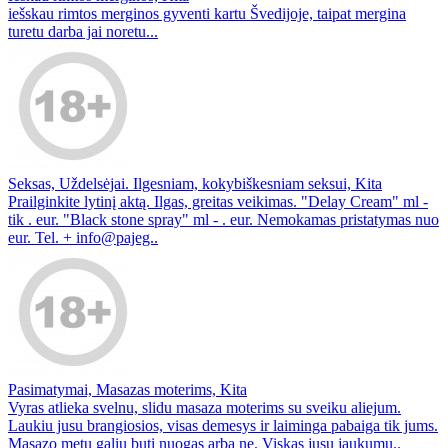
iešskau rimtos merginos gyventi kartu Švedijoje, taipat mergina
turetu darba jai noretu...
Seksas, Uždelsėjai. Ilgesniam, kokybiškesniam seksui, Kita
Prailginkite lytinį aktą. Ilgas, greitas veikimas. "Delay Cream" ml -
tik . eur. "Black stone spray" ml - . eur. Nemokamas pristatymas nuo
eur. Tel. + info@pajeg..
Pasimatymai, Masazas moterims, Kita
Vyras atlieka svelnu, slidu masaza moterims su sveiku aliejum.
Laukiu jusu brangiosios, visas demesys ir laiminga pabaiga tik jums.
Masazo metu galiu buti nuogas arba ne. Viskas jusu jaukumu..