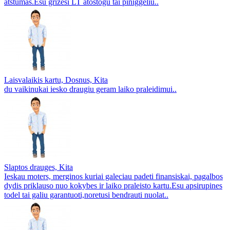
atstumas.Esu grizesi LT atostogu tai piniggeliu..
Laisvalaikis kartu, Dosnus, Kita
du vaikinukai iesko draugiu geram laiko praleidimui..
Slaptos drauges, Kita
Ieskau moters, merginos kuriai galeciau padeti finansiskai, pagalbos
dydis priklauso nuo kokybes ir laiko praleisto kartu.Esu apsirupines
todel tai galiu garantuoti,noretusi bendrauti nuolat..