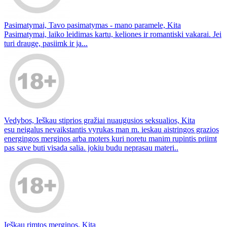
Pasimatymai, Tavo pasimatymas - mano paramele, Kita
Pasimatymai, laiko leidimas kartu, keliones ir romantiski vakarai. Jei
turi drauge, pasiimk ir ja...
Vedybos, Ieškau stiprios gražiai nuaugusios seksualios, Kita
esu neigalus nevaikstantis vyrukas man m. ieskau aistringos grazios
energingos merginos arba moters kuri noretu manim rupintis priimt
pas save buti visada salia. jokiu budu neprasau materi..
Ieškau rimtos merginos, Kita