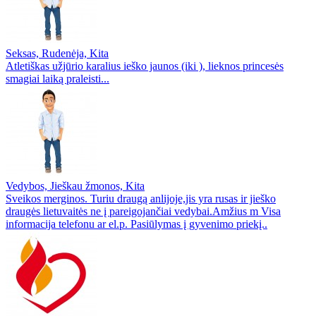
Seksas, Rudenėja, Kita
Atletiškas užjūrio karalius ieško jaunos (iki ), lieknos princesės
smagiai laiką praleisti...
Vedybos, Jieškau žmonos, Kita
Sveikos merginos. Turiu draugą anlijoje,jis yra rusas ir jieško
draugės lietuvaitės ne į pareigojančiai vedybai.Amžius m Visa
informacija telefonu ar el.p. Pasiūlymas į gyvenimo priekį..