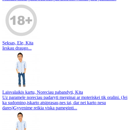
Seksas, Ele, Kita
Ieskau draugo...
Laisvalaikis kartu, Noreciau pabandyti, Kita
Uz paramele noreciau padaryti merginai ar moteriskei tik oralini. (Jei
ka sudomino,iskarto atsiprasau,nes tai, dar nei karto nesu
dares)Gyvenime reikia viska pameginti...