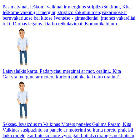
Pasimatymai, Ieškomi vaikinai ir merginos striptizo šokimui, Kita
Ieškome vaikinų ir merginų striptizo šokimui mergvakariuose ir
bernvakariuose bei kitose šventėse - gimtadieniai, įmonės vakarėliai
ir t.t. Darbas legalus. Darbo reikalavimai: Komunikabilum..
Laisvalaikis kartu, Padaryciau merginai ar mot. oralini., Kita
Gal yra merginu ar moteru kuriom patinka kai daro oralini?..
Seksas, Isvaizdus m Vaikinas Moters paneles Galima Param, Kita
Vaikinas susipazintu su panele ar moterimi su kuria noretu praleisti
laika pirteleje ar bute su taure vyno gali buti dvi drauges nekliutis ir