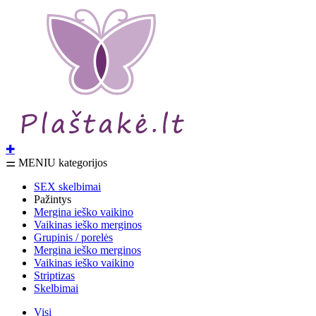
✚
⚌ MENIU kategorijos
SEX skelbimai
Pažintys
Mergina ieško vaikino
Vaikinas ieško merginos
Grupinis / porelės
Mergina ieško merginos
Vaikinas ieško vaikino
Striptizas
Skelbimai
Visi