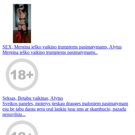
SEX, Mergina ieško vaikino trumpiems pasimatymams, Alytus
Mergina ieško vaikino trumpiems pasimatymams..
Seksas, Betabu vaikinas, Alytus
Sveikos paneles, moterys jieskau drauges maloniem pasimatymam
esu be tabu darau gera oral laukiu jusu sms ar skambucio, pazadu
nenuvilsiu...