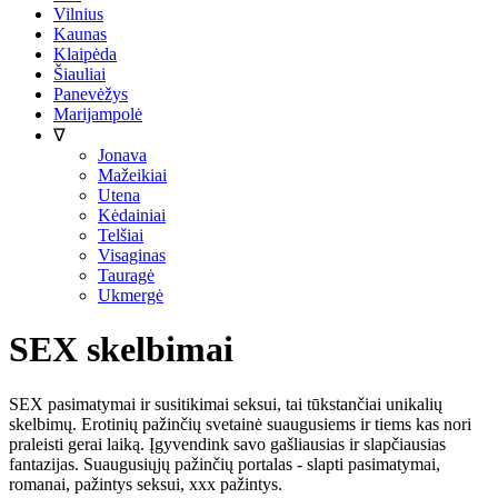
Vilnius
Kaunas
Klaipėda
Šiauliai
Panevėžys
Marijampolė
∇
Jonava
Mažeikiai
Utena
Kėdainiai
Telšiai
Visaginas
Tauragė
Ukmergė
SEX skelbimai
SEX pasimatymai ir susitikimai seksui, tai tūkstančiai unikalių
skelbimų. Erotinių pažinčių svetainė suaugusiems ir tiems kas nori
praleisti gerai laiką. Įgyvendink savo gašliausias ir slapčiausias
fantazijas. Suaugusiųjų pažinčių portalas - slapti pasimatymai,
romanai, pažintys seksui, xxx pažintys.