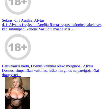
Seksas, d.. i Anglija, Alytus
d. is Alytaus isvykstu i Anglija.Rimtas vyras malonios pakeleives,
kad sutrumpetu kelione.Vaziuoju mazda MX5...
Laisvalaikis kartu, Dosnus vaikinas ieško merginos., Alytus
Dosnus, simpatiškas vaikinas, ieško merginos neįpareigojančiai
draugystei...