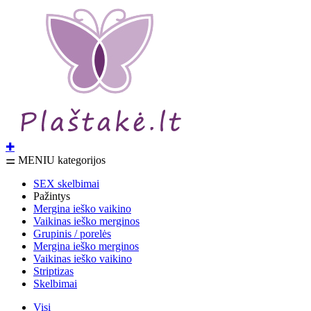
✚
⚌ MENIU kategorijos
SEX skelbimai
Pažintys
Mergina ieško vaikino
Vaikinas ieško merginos
Grupinis / porelės
Mergina ieško merginos
Vaikinas ieško vaikino
Striptizas
Skelbimai
Visi