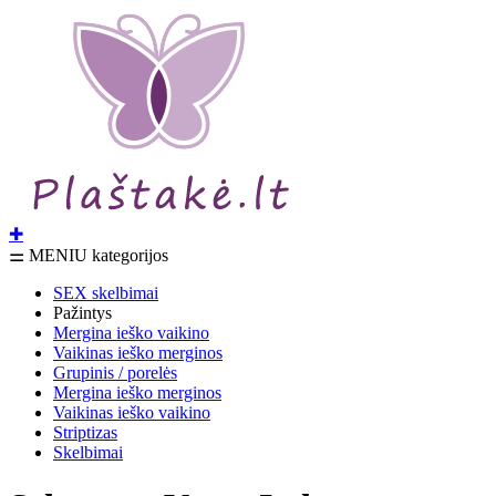
✚
⚌ MENIU kategorijos
SEX skelbimai
Pažintys
Mergina ieško vaikino
Vaikinas ieško merginos
Grupinis / porelės
Mergina ieško merginos
Vaikinas ieško vaikino
Striptizas
Skelbimai