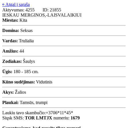
￩ Atgal į sąrašą
Aktyvumas: 4255
ID: 21855
IESKAU MERGINOS,-LAISVALAIKIUI
Miestas:
Kita
Domina:
Seksas
Vardas:
Trulialia
Amžius:
44
Zodiakas:
Šaulys
Ūgis:
180 - 185 cm.
Kūno sudėjimas:
Vidutinis
Akys:
Žalios
Plaukai:
Tamsūs, trumpi
Laukiu tavo skambučio:
+3706*11*45*
Siųsk SMS:
TOR LMTJX
numeriu:
1679