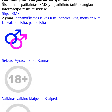
Garantuojame, kad gausite tikrą numerį
Šis numeris patikrintas. SMS yra padidinto tarifo, daugiau
informacijos rasite taisyklėse.
Siųsti SMS
Žymos:
nepamirštamas laikas Kita
,
panelės Kita
,
monsier Kita
,
laisvalaikis Kita
,
panos Kita
Seksas, Vyrasvaikino, Kaunas
Vaikinas vaikino klaipeda, Klaipėda