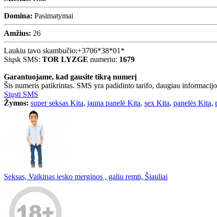
Domina:
Pasimatymai
Amžius:
26
Laukiu tavo skambučio:
+3706*38*01*
Siųsk SMS:
TOR LYZGE
numeriu:
1679
Garantuojame, kad gausite tikrą numerį
Šis numeris patikrintas. SMS yra padidinto tarifo, daugiau informacijos
Siųsti SMS
Žymos:
super seksas Kita
,
jauna panelė Kita
,
sex Kita
,
panelės Kita
,
Seksas, Vaikinas iesko merginos , galiu remti, Šiauliai