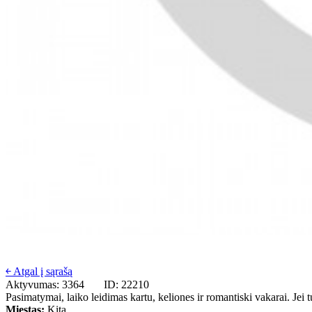
￩ Atgal į sąrašą
Aktyvumas: 3364
ID: 22210
Pasimatymai, laiko leidimas kartu, keliones ir romantiski vakarai. Jei tu
Miestas:
Kita