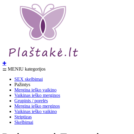
✚
⚌ MENIU kategorijos
SEX skelbimai
Pažintys
Mergina ieško vaikino
Vaikinas ieško merginos
Grupinis / porelės
Mergina ieško merginos
Vaikinas ieško vaikino
Striptizas
Skelbimai