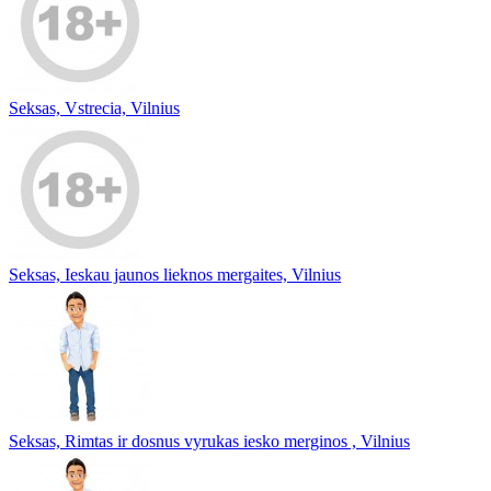
Seksas, Vstrecia, Vilnius
Seksas, Ieskau jaunos lieknos mergaites, Vilnius
Seksas, Rimtas ir dosnus vyrukas iesko merginos , Vilnius