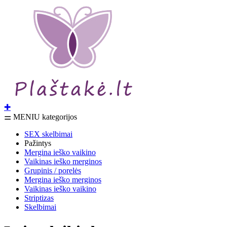
✚
⚌ MENIU kategorijos
SEX skelbimai
Pažintys
Mergina ieško vaikino
Vaikinas ieško merginos
Grupinis / porelės
Mergina ieško merginos
Vaikinas ieško vaikino
Striptizas
Skelbimai