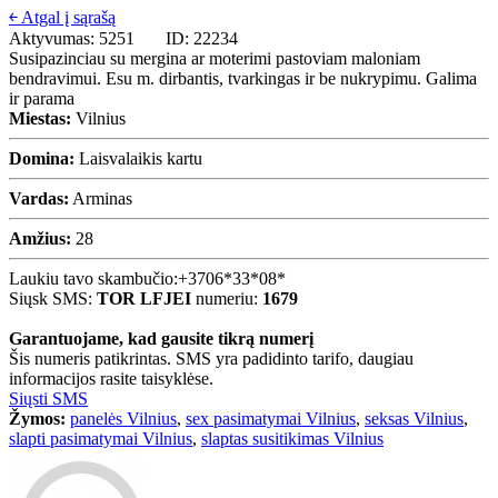
￩ Atgal į sąrašą
Aktyvumas: 5251
ID: 22234
Susipazinciau su mergina ar moterimi pastoviam maloniam
bendravimui. Esu m. dirbantis, tvarkingas ir be nukrypimu. Galima
ir parama
Miestas:
Vilnius
Domina:
Laisvalaikis kartu
Vardas:
Arminas
Amžius:
28
Laukiu tavo skambučio:
+3706*33*08*
Siųsk SMS:
TOR LFJEI
numeriu:
1679
Garantuojame, kad gausite tikrą numerį
Šis numeris patikrintas. SMS yra padidinto tarifo, daugiau
informacijos rasite taisyklėse.
Siųsti SMS
Žymos:
panelės Vilnius
,
sex pasimatymai Vilnius
,
seksas Vilnius
,
slapti pasimatymai Vilnius
,
slaptas susitikimas Vilnius