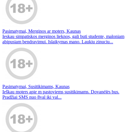
Pasimatymai, Merginos ar moters, Kaunas
Ieskau simpatiskos merginos lieknos, gali buti studente, maloniam
abipusiam bendravimui. Islaikymas mano. Laukiu zinuciu...
Pasimatymai, Susitikimams, Kaunas
Ieškau moters apie m pastoviems susitikimams. Dovanėlės bus.
Pradžiai SMS nuo 8val iki val...