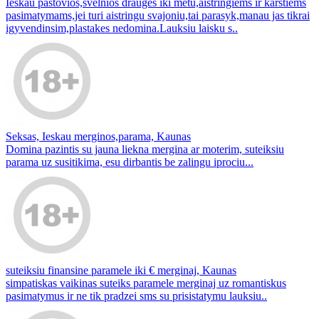
Ieskau pastovios,svelnios drauges iki metu,aistringiems ir karstiems
pasimatymams,jei turi aistringu svajoniu,tai parasyk,manau jas tikrai
igyvendinsim,plastakes nedomina.Lauksiu laisku s..
Seksas, Ieskau merginos,parama, Kaunas
Domina pazintis su jauna liekna mergina ar moterim, suteiksiu
parama uz susitikima, esu dirbantis be zalingu iprociu...
suteiksiu finansine paramele iki € merginaj, Kaunas
simpatiskas vaikinas suteiks paramele merginaj uz romantiskus
pasimatymus ir ne tik pradzei sms su prisistatymu lauksiu..