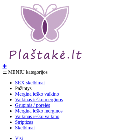
✚
⚌ MENIU kategorijos
SEX skelbimai
Pažintys
Mergina ieško vaikino
Vaikinas ieško merginos
Grupinis / porelės
Mergina ieško merginos
Vaikinas ieško vaikino
Striptizas
Skelbimai
Visi