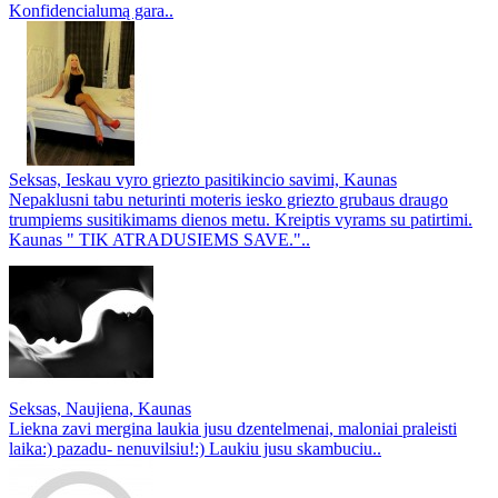
Konfidencialumą gara..
Seksas, Ieskau vyro griezto pasitikincio savimi, Kaunas
Nepaklusni tabu neturinti moteris iesko griezto grubaus draugo
trumpiems susitikimams dienos metu. Kreiptis vyrams su patirtimi.
Kaunas " TIK ATRADUSIEMS SAVE."..
Seksas, Naujiena, Kaunas
Liekna zavi mergina laukia jusu dzentelmenai, maloniai praleisti
laika:) pazadu- nenuvilsiu!:) Laukiu jusu skambuciu..