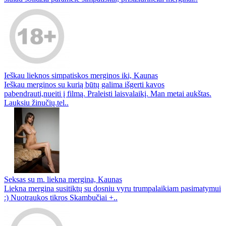
Ieškau lieknos simpatiskos merginos iki, Kaunas
Ieškau merginos su kurią būtų galima išgerti kavos
pabendrauti,nueiti į filmą. Praleisti laisvalaikį. Man metai aukštas.
Lauksiu žinučių.tel..
Seksas su m. liekna mergina, Kaunas
Liekna mergina susitiktų su dosniu vyru trumpalaikiam pasimatymui
:) Nuotraukos tikros Skambučiai +..