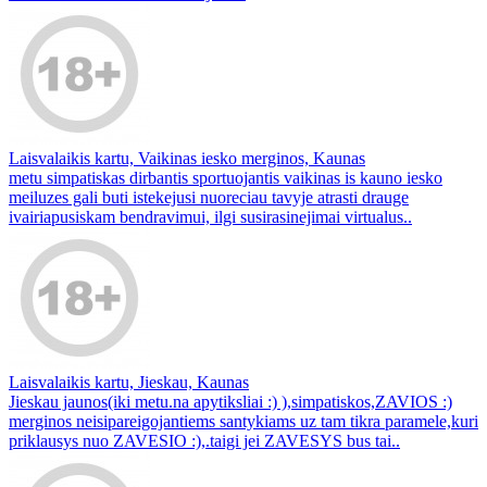
Laisvalaikis kartu, Vaikinas iesko merginos, Kaunas
metu simpatiskas dirbantis sportuojantis vaikinas is kauno iesko
meiluzes gali buti istekejusi nuoreciau tavyje atrasti drauge
ivairiapusiskam bendravimui, ilgi susirasinejimai virtualus..
Laisvalaikis kartu, Jieskau, Kaunas
Jieskau jaunos(iki metu.na apytiksliai :) ),simpatiskos,ZAVIOS :)
merginos neisipareigojantiems santykiams uz tam tikra paramele,kuri
priklausys nuo ZAVESIO :),.taigi jei ZAVESYS bus tai..