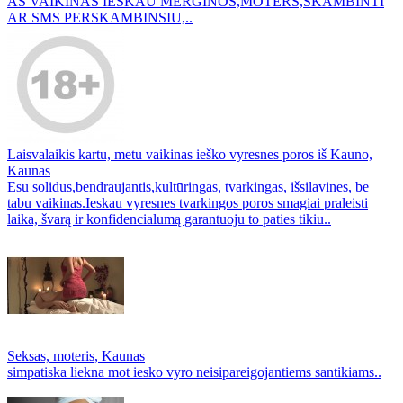
AS VAIKINAS IESKAU MERGINOS,MOTERS,SKAMBINTI
AR SMS PERSKAMBINSIU,..
Laisvalaikis kartu, metu vaikinas ieško vyresnes poros iš Kauno,
Kaunas
Esu solidus,bendraujantis,kultūringas, tvarkingas, išsilavines, be
tabu vaikinas.Ieskau vyresnes tvarkingos poros smagiai praleisti
laika, švarą ir konfidencialumą garantuoju to paties tikiu..
Seksas, moteris, Kaunas
simpatiska liekna mot iesko vyro neisipareigojantiems santikiams..