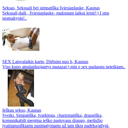
Seksas, Seksuali bei simpatiška šviesiaplauke, Kaunas
Seksuali,daili , šviesiaplauke- maloniam laikui leisti!:) I sms
neatsakysiu!..
SEX Laisvalaikis kartu, Dirbsim nuo h, Kaunas
Viso kuno atpalaiduojantys masazai:) min e sex paslaugu neteikiam..
Ieškau sekso, Kaunas
Sveiki. Simpatiška, tvarkinga, charizmatiška, draugiška,
komunikabili mergina ieško pastovaus draugo, meilužio
įvairiapusiškiams pasimatymams už tam tikrą padėką/atlygį.