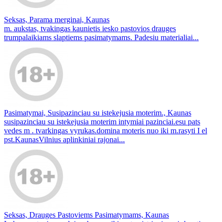
Seksas, Parama merginai, Kaunas
m. aukstas, tvakingas kaunietis iesko pastovios drauges
trumpalaikiams slaptiems pasimatymams. Padesiu materialiai...
Pasimatymai, Susipazinciau su istekejusia moterim., Kaunas
susipazinciau su istekejusia moterim intymiai pazinciai.esu pats
vedes m . tvarkingas vyrukas.domina moteris nuo iki m.rasyti I el
pst.KaunasVilnius aplinkiniai rajonai...
Seksas, Drauges Pastoviems Pasimatymams, Kaunas