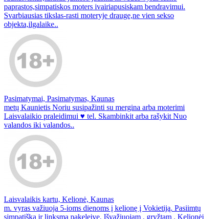
paprastos,simpatiskos moters ivairiapusiskam bendravimui.
Svarbiausias tikslas-rasti moteryje drauge,ne vien sekso
objekta,ilgalaike..
Pasimatymai, Pasimatymas, Kaunas
metų Kaunietis Noriu susipažinti su mergina arba moterimi
Laisvalaikio praleidimui ♥ tel. Skambinkit arba rašykit Nuo
valandos iki valandos..
Laisvalaikis kartu, Kelionė, Kaunas
m. vyras važiuoja 5-ioms dienoms į kelionę į Vokietiją. Pasiimtų
simpatišką ir linksmą pakeleivę. Išvažiuojam . gryžtam . Kelionėj