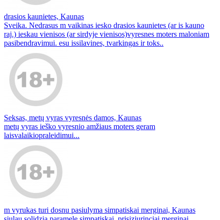
drasios kaunietes, Kaunas
Sveika. Nedrasus m vaikinas iesko drasios kaunietes (ar is kauno
raj.) ieskau vienisos (ar sirdyje vienisos)vyresnes moters maloniam
pasibendravimui. esu issilavines, tvarkingas ir toks..
Seksas, metų vyras vyresnės damos, Kaunas
metų vyras ieško vyresnio amžiaus moters geram
laisvalaikiopraleidimui...
m vyrukas turi dosnu pasiulyma simpatiskai merginai, Kaunas
siulau solidzia paramele simpatiskai, prisiziurinciai merginai..