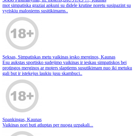
mot simpatiska graziai apkuni su didele krutine noretu susipazint su
vyriskiu maloniems susitikimams..
Seksas, Simpatiskas metu vaikinas iesko merginos, Kaunas
Esu aukstas sportisko sudejimo vaikinas ir ieskau simpatiskos bei
protingos merginos ar moters slaptiems susutikimam nuo iki metuku
gali but ir istekejus laukiu jusu skambuci..
Spankingas, Kaunas
Vaikinas nori buti atluptas per nuoga uzpakali...