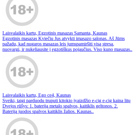
Laisvalaikis kartu, Egzotinis masazas Samanta, Kaunas
Egzotinis masazas Kviečiu Jus atvykti imasazo salonas. Aš Jūms
pažadu, kad nugaros masazas leis jumspamiršiti visą stresą,
nuovargį, ir nukeliausite į egzotiškus pojaučius. Viso kuno masazas..
Laisvalaikis kartu, Ego ce4, Kaunas
Sveiki, taigi parduodu truputi kitokio įvaizdžio e-cig e-cig kaina litų
Dvejos rūšys: 1. baterija metalo spalvos, kaitiklis geltonos. 2.
Baterija juodos spalvos kaitiklis žalios. Kaunas..