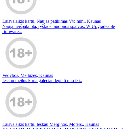
Laisvalaikis kartu, Naujas patikimas Vtc mini, Kaunas
Nauja neišpakuota, ryškios raudonos spalvos. W Upgradeable
firmware...
Vedybos, Meiluzes, Kaunas
Ieskau meilus kuria galeciau lepinti nuo iki..
Laisvalaikis kartu, Ieskau Merginos, Moters,, Kaunas