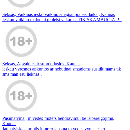
Seksas, Vaikinas iesko vaikino smagiai praleist laika., Kaunas
Ieskau vaikino maloniai praleist vakarus. TIK SKAMBUCIAI !..
Seksas, Apvalutes ir subrendusios, Kaunas
ieskau vyresnes apkunios ar nebutinai smagiems susitikimams tik
sms man esu lieknas..
Pasimatymai, m vedes-moters bendravimui be isipareigojimu,
Kaunas
Jaunatviskas,turintis jumoro jausma m vedes vyras iesko