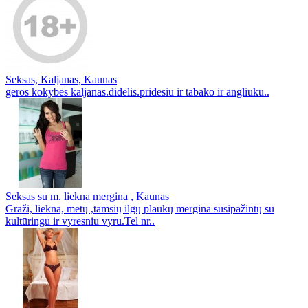
Seksas, Kaljanas, Kaunas
geros kokybes kaljanas.didelis.pridesiu ir tabako ir angliuku..
Seksas su m. liekna mergina , Kaunas
Graži, liekna, metų ,tamsių ilgų plaukų mergina susipažintų su
kultūringu ir vyresniu vyru.Tel nr..