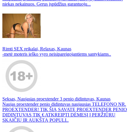
niekas nekainuos. Gerus įspūdžius garantuoju...
Rimti SEX reikalai, Relaxas, Kaunas
-metė moteris ieško vyro neisipareigojantiems santykiams..
Seksas, Naujasias proextender 3 penio didintuvas, Kaunas
Naujas proextender penio didintuvas naujausias TELEFONO NR.
PROEXTENDER! TIK ŠIĄ SAVATĘ PROEXTENDER PENIO
DIDINTUVAS TIK € ATKREIPTI DĖMESĮ Į PERŽIŪRŲ
SKAIČIŲ IR AUKŠTĄ POPULI..