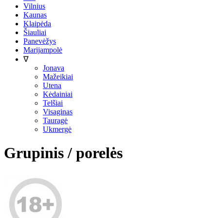
Vilnius
Kaunas
Klaipėda
Šiauliai
Panevėžys
Marijampolė
∇
Jonava
Mažeikiai
Utena
Kėdainiai
Telšiai
Visaginas
Tauragė
Ukmergė
Grupinis / porelės