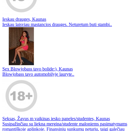
Ieskau drauges, Kaunas
Ieskau laisviau mastancios drauges. Neturetum buti stambi..
Sex Blowjobass tavo bolide:), Kaunas
Blowjobass tavo automobilyje lauryte..
Seksas, Žavus m vaikinas iesko paneles/studentes, Kaunas
Susipažinčiau su liekna mergina/studente maloniems pasimatymams
romantiškoje aplinkoje. Finansinių sunkumų neturiu, taigi galečiau