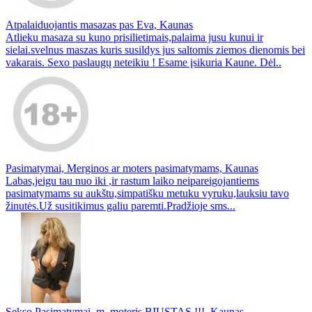
Atpalaiduojantis masazas pas Eva, Kaunas
Atlieku masaza su kuno prisilietimais,palaima jusu kunui ir
sielai.svelnus maszas kuris susildys jus saltomis ziemos dienomis bei
vakarais. Sexo paslaugų neteikiu ! Esame įsikuria Kaune. Dėl..
Pasimatymai, Merginos ar moters pasimatymams, Kaunas
Labas,jeigu tau nuo iki ,ir rastum laiko neipareigojantiems
pasimatymams su aukštu,simpatišku metuku vyruku,lauksiu tavo
žinutės.Už susitikimus galiu paremti.Pradžioje sms...
Sekso Pasimatymai, m. moteris,BIUSTAS !!!, Kaunas