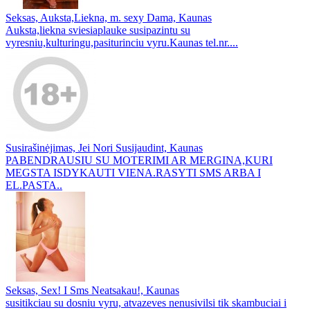
Seksas, Auksta,Liekna, m. sexy Dama, Kaunas
Auksta,liekna sviesiaplauke susipazintu su
vyresniu,kulturingu,pasiturinciu vyru.Kaunas tel.nr....
Susirašinėjimas, Jei Nori Susijaudint, Kaunas
PABENDRAUSIU SU MOTERIMI AR MERGINA,KURI
MEGSTA ISDYKAUTI VIENA.RASYTI SMS ARBA I
EL.PASTA..
Seksas, Sex! I Sms Neatsakau!, Kaunas
susitikciau su dosniu vyru, atvazeves nenusivilsi tik skambuciai i