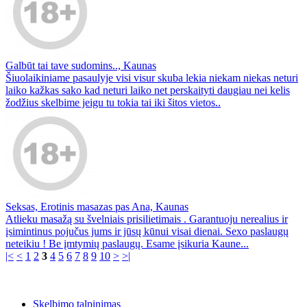
Galbūt tai tave sudomins.., Kaunas
Šiuolaikiniame pasaulyje visi visur skuba lekia niekam niekas neturi
laiko kažkas sako kad neturi laiko net perskaityti daugiau nei kelis
žodžius skelbime jeigu tu tokia tai iki šitos vietos..
Seksas, Erotinis masazas pas Ana, Kaunas
Atlieku masažą su švelniais prisilietimais . Garantuoju nerealius ir
įsimintinus pojučus jums ir jūsų kūnui visai dienai. Sexo paslaugų
neteikiu ! Be įmtymių paslaugų. Esame įsikuria Kaune...
|<
<
1
2
3
4
5
6
7
8
9
10
>
>|
Skelbimo talpinimas