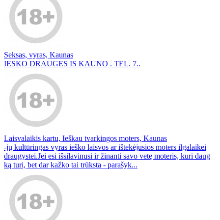
Seksas, vyras, Kaunas
IESKO DRAUGES IS KAUNO . TEL. 7..
Laisvalaikis kartu, Ieškau tvarkingos moters, Kaunas
-jų kultūringas vyras ieško laisvos ar ištekėjusios moters ilgalaikei
draugystei.Jei esi išsilavinusi ir žinanti savo vetę moteris, kuri daug
ką turi, bet dar kažko tai trūksta - parašyk...