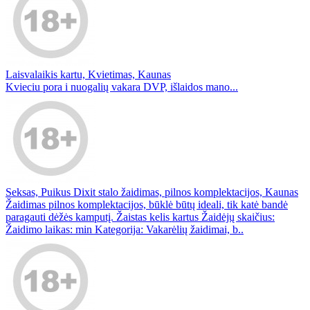
Laisvalaikis kartu, Kvietimas, Kaunas
Kvieciu pora i nuogalių vakara DVP, išlaidos mano...
Seksas, Puikus Dixit stalo žaidimas, pilnos komplektacijos, Kaunas
Žaidimas pilnos komplektacijos, būklė būtų ideali, tik katė bandė
paragauti dėžės kamputį. Žaistas kelis kartus Žaidėjų skaičius:
Žaidimo laikas: min Kategorija: Vakarėlių žaidimai, b..