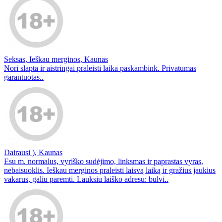
Seksas, Ieškau merginos, Kaunas
Nori slapta ir aistringai praleisti laika paskambink. Privatumas
garantuotas..
Dairausi ), Kaunas
Esu m. normalus, vyriško sudėjimo, linksmas ir paprastas vyras,
nebaisuoklis. Ieškau merginos praleisti laisvą laiką ir gražius jaukius
vakarus, galiu paremti. Lauksiu laiško adresu: bulvi..