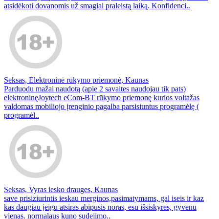
atsidėkoti dovanomis už smagiai praleistą laiką. Konfidenci..
Seksas, Elektroninė rūkymo priemonė, Kaunas
Parduodu mažai naudotą (apie 2 savaites naudojau tik pats)
elektroninęJoytech eCom-BT rūkymo priemonę kurios voltažas
valdomas mobiliojo įrenginio pagalba parsisiuntus programėlę (
programėl..
Seksas, Vyras iesko drauges, Kaunas
save prisiziurintis ieskau merginos,pasimatymams, gal iseis ir kaz
kas daugiau jeigu atsiras abipusis noras, esu išsiskyres, gyvenu
vienas. normalaus kuno sudejimo..