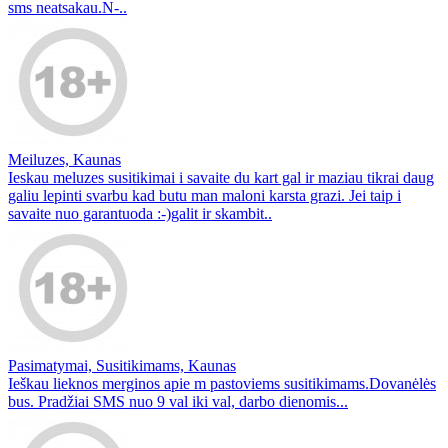
sms neatsakau.N-..
Meiluzes, Kaunas
Ieskau meluzes susitikimai i savaite du kart gal ir maziau tikrai daug
galiu lepinti svarbu kad butu man maloni karsta grazi. Jei taip i
savaite nuo garantuoda :-)galit ir skambit..
Pasimatymai, Susitikimams, Kaunas
Ieškau lieknos merginos apie m pastoviems susitikimams.Dovanėlės
bus. Pradžiai SMS nuo 9 val iki val, darbo dienomis...